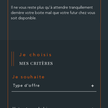
Il ne vous reste plus qu'à attendre tranquillement
derrière votre boite mail que votre futur chez vous
soit disponible.
Je choisis
MES CRITÈRES
Je souhaite
Type
Type d'offre
d'offre
Type