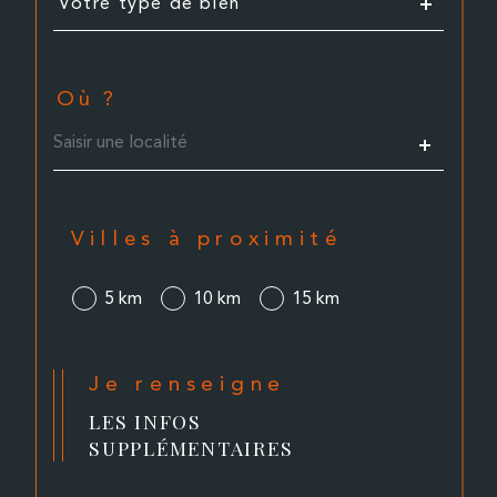
Votre type de bien
d'offre
Où ?
Localisation
Villes à proximité
5 km
10 km
15 km
Je renseigne
LES INFOS
SUPPLÉMENTAIRES