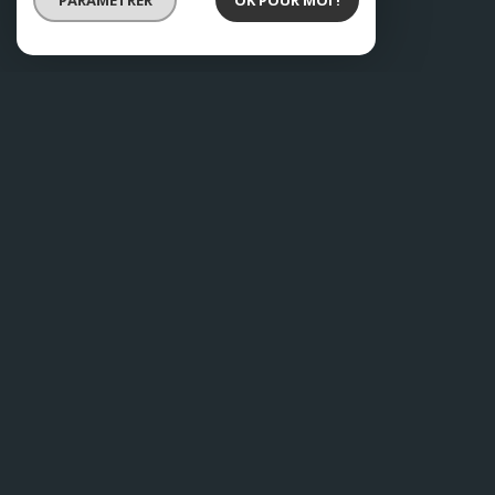
PARAMÉTRER
OK POUR MOI !
cbinvestgestion@gmail.com
52 Rue Nationale,
59200 Tourcoing
Contact
+