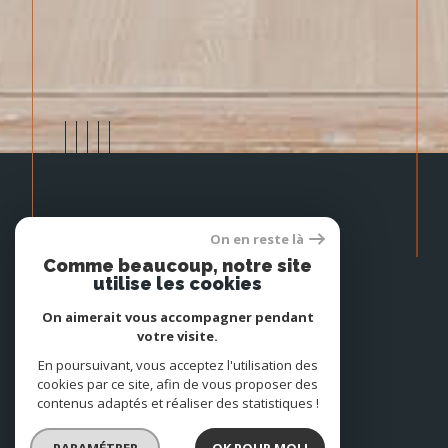
On en reste là
Comme beaucoup, notre site
Prendre
utilise les cookies
contact
On aimerait vous accompagner pendant
votre visite.
En poursuivant, vous acceptez l'utilisation des
03 20 36 63 63
cookies par ce site, afin de vous proposer des
contenus adaptés et réaliser des statistiques !
06 15 30 11 68